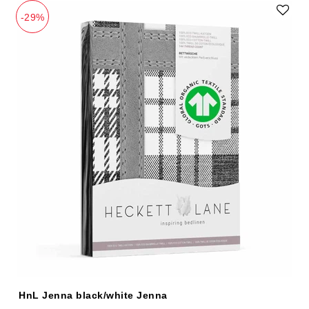
-29%
HnL Jenna black/white Jenna