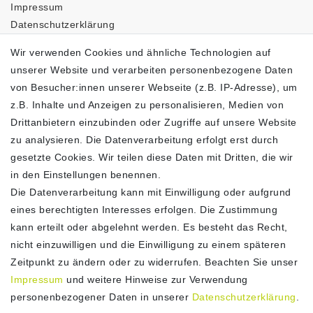
Impressum
Daten­schutz­erklärung
AGB
Wir verwenden Cookies und ähnliche Technologien auf
Barrierefreiheitserklärung
unserer Website und verarbeiten personenbezogene Daten
Widerrufs­recht
von Besucher:innen unserer Webseite (z.B. IP-Adresse), um
Vertrag widerrufen
z.B. Inhalte und Anzeigen zu personalisieren, Medien von
LOGISTIKPARTNER
Drittanbietern einzubinden oder Zugriffe auf unsere Website
zu analysieren. Die Datenverarbeitung erfolgt erst durch
gesetzte Cookies. Wir teilen diese Daten mit Dritten, die wir
in den Einstellungen benennen.
Die Datenverarbeitung kann mit Einwilligung oder aufgrund
ZAHLUNG
eines berechtigten Interesses erfolgen. Die Zustimmung
kann erteilt oder abgelehnt werden. Es besteht das Recht,
nicht einzuwilligen und die Einwilligung zu einem späteren
Zeitpunkt zu ändern oder zu widerrufen. Beachten Sie unser
Impressum
und weitere Hinweise zur Verwendung
personenbezogener Daten in unserer
Daten­schutz­erklärung
.