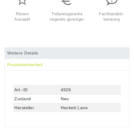
Riesen
Tiefpreisgarantie
Fachhandels-
Auswahl
nirgends günstiger
beratung
Weitere Details
Produktsicherheit
Technisches
Wert
Art.-ID
4526
Merkmal
Zustand
Neu
Hersteller
Heckett Lane