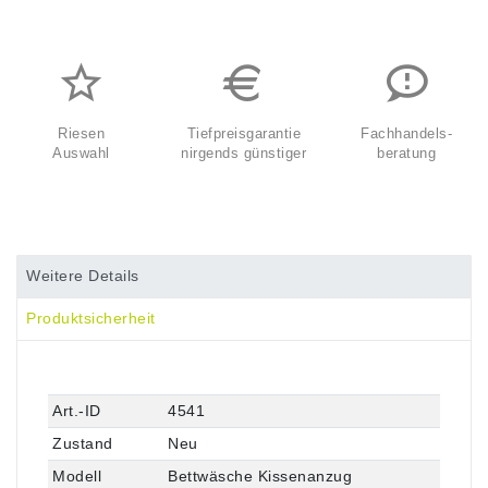
Riesen
Tiefpreisgarantie
Fachhandels-
Auswahl
nirgends günstiger
beratung
Weitere Details
Produktsicherheit
Technisches
Wert
Art.-ID
4541
Merkmal
Zustand
Neu
Modell
Bettwäsche Kissenanzug