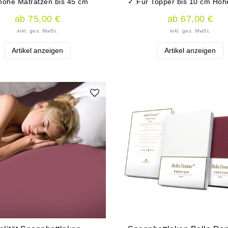
hohe Matratzen bis 45 cm
✓ Für Topper bis 10 cm Höh
ab 75,00 €
ab 67,00 €
inkl. ges. MwSt.
inkl. ges. MwSt.
Artikel anzeigen
Artikel anzeigen