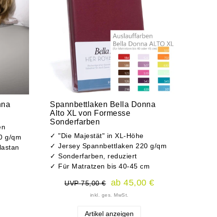
nna
Spannbettlaken Bella Donna
Alto XL von Formesse
Sonderfarben
en
✓ "Die Majestät" in XL-Höhe
0 g/qm
✓ Jersey Spannbettlaken 220 g/qm
lastan
✓ Sonderfarben, reduziert
✓ Für Matratzen bis 40-45 cm
ab 45,00 €
UVP 75,00 €
inkl. ges. MwSt.
Artikel anzeigen