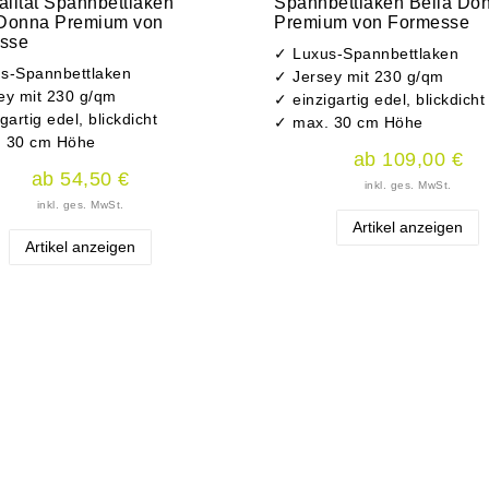
lität Spannbettlaken
Spannbettlaken Bella Do
 Donna Premium von
Premium von Formesse
sse
✓ Luxus-Spannbettlaken
s-Spannbettlaken
✓ Jersey mit 230 g/qm
ey mit 230 g/qm
✓ einzigartig edel, blickdicht
gartig edel, blickdicht
✓ max. 30 cm Höhe
 30 cm Höhe
ab 109,00 €
ab 54,50 €
inkl. ges. MwSt.
inkl. ges. MwSt.
Artikel anzeigen
Artikel anzeigen