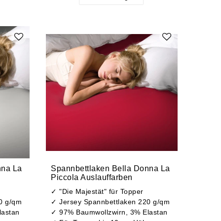
nna La
Spannbettlaken Bella Donna La
Piccola Auslauffarben
✓ "Die Majestät" für Topper
0 g/qm
✓ Jersey Spannbettlaken 220 g/qm
lastan
✓ 97% Baumwollzwirn, 3% Elastan