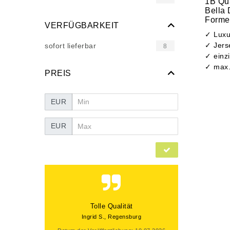
1B Qua
Bella
Forme
VERFÜGBARKEIT
✓ Luxu
✓ Jers
sofort lieferbar
8
✓ einzi
✓ max.
PREIS
EUR
EUR
besser und schneller geht's nicht
Alfred J., Althütte