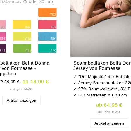
bettlaken Bella Donna
Spannbettlaken Bella Do
y von Formesse -
Jersey von Formesse
ppchen
✓ "Die Majestät" der Bettlak
ab 48,00 €
P 59,95 €
✓ Jersey Spannbettlaken 22
✓ 97% Baumwollzwirn, 3% E
inkl. ges. MwSt.
✓ Für Matratzen bis 30 cm
Artikel anzeigen
ab 64,95 €
inkl. ges. MwSt.
Artikel anzeigen